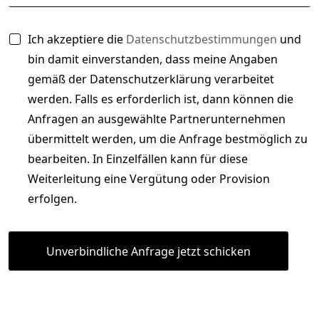
u
A
Ich akzeptiere die
Datenschutzbestimmungen
und
n
k
d
bin damit einverstanden, dass meine Angaben
z
*
e
gemäß der Datenschutzerklärung verarbeitet
A
p
k
werden. Falls es erforderlich ist, dann können die
t
z
i
Anfragen an ausgewählte Partnerunternehmen
e
e
p
übermittelt werden, um die Anfrage bestmöglich zu
r
t
bearbeiten. In Einzelfällen kann für diese
e
i
n
Weiterleitung eine Vergütung oder Provision
e
*
r
erfolgen.
e
n
Unverbindliche Anfrage jetzt schicken